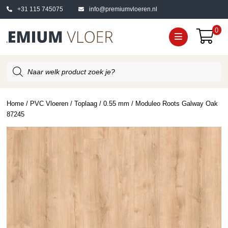
+31 115 745075
info@premiumvloeren.nl
0
Producten
zoeken
Home
/
PVC Vloeren
/
Toplaag
/
0.55 mm
/ Moduleo Roots Galway Oak
87245