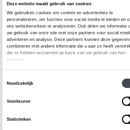
Deze website maakt gebruik van cookies
eikenpatroon daarom direct respect afdwingt.
We gebruiken cookies om content en advertenties te
Gerelateerde producten
personaliseren, om functies voor social media te bieden en 
ons websiteverkeer te analyseren. Ook delen we informatie 
uw gebruik van onze site met onze partners voor social medi
adverteren en analyse. Deze partners kunnen deze gegeven
combineren met andere informatie die u aan ze heeft verstrek
die ze hebben verzameld op basis van uw gebruik van hun
services.
Toestemmingsselectie
Noodzakelijk
Forbo Allura Wood
Moduleo Roots Classic
Voorkeuren
63751DR7/63751DR5/63
Oak 24235
light twine
2
€
38.99
m
Statistieken
2
Prijsklasse:
€
27.00
-
€
36.95
m
Dit
€27.00