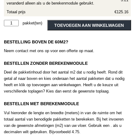
veranderd alleen als u de berekenmodule gebruikt.
Totaal prijs
€125.16
Moduleo
Alternative:
TOEVOEGEN AAN WINKELWAGEN
Roots
Galway
BESTELLING BOVEN DE 60M2?
Oak
87245
Neem contact met ons op voor een offerte op maat.
aantal
BESTELLEN ZONDER BEREKENMODULE
Deel de pakketinhoud door het aantal m2 dat u nodig heeft. Rond dit
getal af naar boven en kies onderaan het aantal pakketen dat u nodig
heeft en klik op toevoegen aan winkelwagen. Heeft u de keuze uit
verschillende toplagen? Kies dan eerst de gewenste toplaag.
BESTELLEN MET BEREKENMODULE
Vul hieronder de lengte en breedte (meters) in van de ruimte om het
totaal aantal van benodigde pakketten te berekeken. Bij het invoeren
van de gewenste afmetingen (m2) van uw vloer. Gebruik een . als u
decimalen wilt gebruiken. Bijvoorbeeld 4.75.