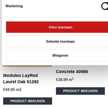
Di
PRODUCT BEKIJKEN
product
tot
PRODUCT BEKIJKEN
pr
Marketing
heeft
€36.95
he
meerdere
me
variaties.
va
Deze
CLICK VLOER
D
optie
Alles toestaan
op
kan
ka
gekozen
ge
Selectie toestaan
worden
wo
op
op
de
Weigeren
de
productpagina
pr
Concrete 40986
Moduleo LayRed
2
€
38.99
m
Laurel Oak 51282
Di
€
44.95
m2
PRODUCT BEKIJKEN
pr
he
PRODUCT BEKIJKEN
me
va