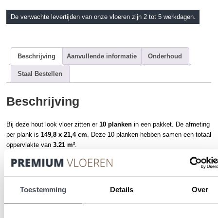
De verwachte levertijden van onze vloeren zijn 2 tot 5 werkdagen.
Beschrijving
Aanvullende informatie
Onderhoud
Staal Bestellen
Beschrijving
Bij deze hout look vloer zitten er
10 planken
in een pakket. De afmeting
per plank is
149,8 x 21,4 cm
. Deze 10 planken hebben samen een totaal
oppervlakte van
3.21 m²
.
Installatiemethode:
Dryback / Verlijmd
Vloerverwaming
: Geschikt, max 27°C
Slijtlaag
: 0.55 mm.
Toestemming
Details
Over
Diepe donkere tinten, subtiele zachtere tinten en een aangenaam tactiel
gevoel, Galway Oak combineert ze moeiteloos. Misschien dat dit rijke