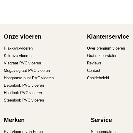
D
op
ka
ge
wo
op
Onze vloeren
Klantenservice
de
pr
Plak-pvc-vloeren
Over premium vloeren
Klik-pvc-vloeren
Gratis kleurstalen
Visgraat PVC vloeren
Reviews
Megavisgraat PVC vloeren
Contact
Hongaarse punt PVC vloeren
Cookiebeleid
Betonlook PVC vloeren
Houtlook PVC vloeren
Steenlook PVC vloeren
Merken
Service
Pvc-vloeren van Forbo
Schoonmaken