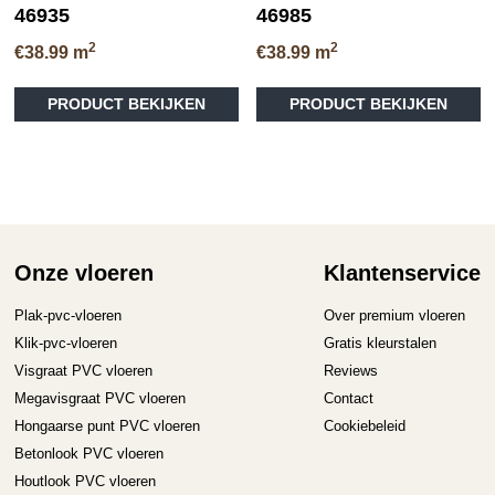
46935
46985
2
2
€
38.99
m
€
38.99
m
Dit
Di
PRODUCT BEKIJKEN
PRODUCT BEKIJKEN
product
pr
heeft
he
meerdere
me
variaties.
va
Deze
D
optie
op
kan
ka
gekozen
ge
Onze vloeren
Klantenservice
worden
wo
op
op
Plak-pvc-vloeren
Over premium vloeren
de
de
Klik-pvc-vloeren
Gratis kleurstalen
productpagina
pr
Visgraat PVC vloeren
Reviews
Megavisgraat PVC vloeren
Contact
Hongaarse punt PVC vloeren
Cookiebeleid
Betonlook PVC vloeren
Houtlook PVC vloeren