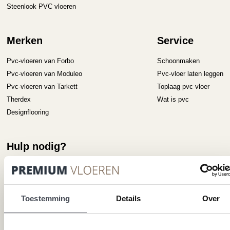
Steenlook PVC vloeren
Merken
Service
Pvc-vloeren van Forbo
Schoonmaken
Pvc-vloeren van Moduleo
Pvc-vloer laten leggen
Pvc-vloeren van Tarkett
Toplaag pvc vloer
Therdex
Wat is pvc
Designflooring
Hulp nodig?
Neem direct contact met ons op.
Telefoonnummer
Toestemming
Details
Over
+31 115 745075
Mail ons