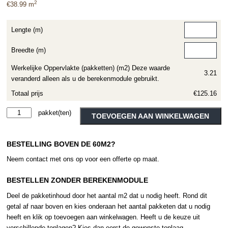
2
€
38.99
m
Lengte (m)
Breedte (m)
Werkelijke Oppervlakte (pakketten) (m2) Deze waarde
3.21
veranderd alleen als u de berekenmodule gebruikt.
Totaal prijs
€125.16
Moduleo
Alternative:
TOEVOEGEN AAN WINKELWAGEN
Roots
Galtymore
BESTELLING BOVEN DE 60M2?
Oak
86972
Neem contact met ons op voor een offerte op maat.
aantal
BESTELLEN ZONDER BEREKENMODULE
Deel de pakketinhoud door het aantal m2 dat u nodig heeft. Rond dit
getal af naar boven en kies onderaan het aantal pakketen dat u nodig
heeft en klik op toevoegen aan winkelwagen. Heeft u de keuze uit
verschillende toplagen? Kies dan eerst de gewenste toplaag.