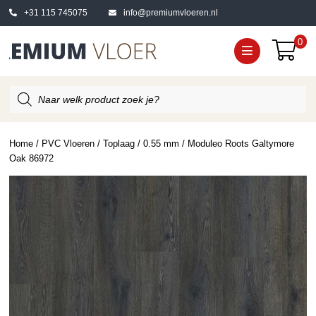
+31 115 745075
info@premiumvloeren.nl
0
Producten
zoeken
Home
/
PVC Vloeren
/
Toplaag
/
0.55 mm
/ Moduleo Roots Galtymore
Oak 86972