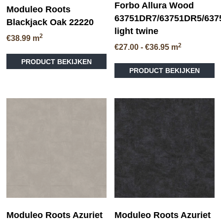
Forbo Allura Wood
Moduleo Roots
63751DR7/63751DR5/63
Blackjack Oak 22220
light twine
2
€
38.99
m
2
Prijsklasse:
€
27.00
-
€
36.95
m
Dit
€27.00
Di
PRODUCT BEKIJKEN
product
tot
PRODUCT BEKIJKEN
pr
heeft
€36.95
he
meerdere
me
variaties.
va
Deze
D
optie
op
kan
ka
gekozen
ge
worden
wo
op
op
de
de
productpagina
pr
Moduleo Roots Azuriet
Moduleo Roots Azuriet