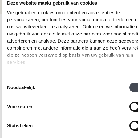
info@premiumvloeren.nl
Deze website maakt gebruik van cookies
We gebruiken cookies om content en advertenties te
personaliseren, om functies voor social media te bieden en 
© 2026 Premium Vloeren
/
Privacy verklaring
/
Voorwaarden
/
ons websiteverkeer te analyseren. Ook delen we informatie 
Realisatie:
Searacon
uw gebruik van onze site met onze partners voor social medi
adverteren en analyse. Deze partners kunnen deze gegeven
combineren met andere informatie die u aan ze heeft verstrek
die ze hebben verzameld op basis van uw gebruik van hun
services.
Toestemmingsselectie
Noodzakelijk
Voorkeuren
Statistieken