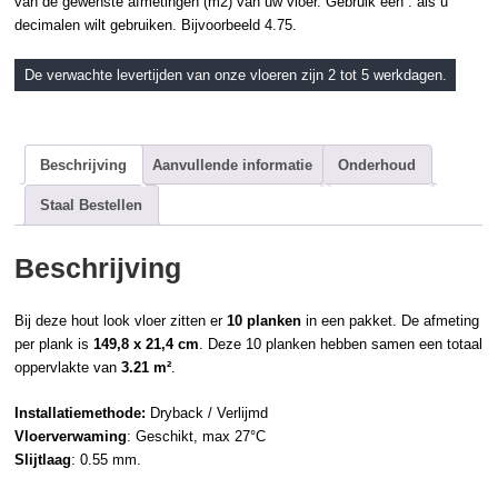
van de gewenste afmetingen (m2) van uw vloer. Gebruik een . als u
decimalen wilt gebruiken. Bijvoorbeeld 4.75.
De verwachte levertijden van onze vloeren zijn 2 tot 5 werkdagen.
Beschrijving
Aanvullende informatie
Onderhoud
Staal Bestellen
Beschrijving
Bij deze hout look vloer zitten er
10 planken
in een pakket. De afmeting
per plank is
149,8 x 21,4 cm
. Deze 10 planken hebben samen een totaal
oppervlakte van
3.21 m²
.
Installatiemethode:
Dryback / Verlijmd
Vloerverwaming
: Geschikt, max 27°C
Slijtlaag
: 0.55 mm.