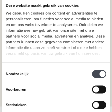
Merken
Service
Deze website maakt gebruik van cookies
We gebruiken cookies om content en advertenties te
Pvc-vloeren van Forbo
Schoonmaken
personaliseren, om functies voor social media te bieden
Pvc-vloeren van Moduleo
Pvc-vloer laten leggen
en om ons websiteverkeer te analyseren. Ook delen we
Pvc-vloeren van Tarkett
Toplaag pvc vloer
informatie over uw gebruik van onze site met onze
Therdex
Wat is pvc
partners voor social media, adverteren en analyse. Deze
Designflooring
partners kunnen deze gegevens combineren met andere
informatie die u aan ze heeft verstrekt of die ze hebben
verzameld op basis van uw gebruik van hun services.
Hulp nodig?
Neem direct contact met ons op.
Toestemmingsselectie
Noodzakelijk
Telefoonnummer
+31 115 745075
Voorkeuren
Mail ons
info@premiumvloeren.nl
Statistieken