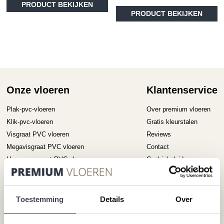
€32.00
Di
PRODUCT BEKIJKEN
tot
PRODUCT BEKIJKEN
pr
€36.95
he
me
va
D
op
ka
ge
Onze vloeren
Klantenservice
wo
op
Plak-pvc-vloeren
Over premium vloeren
de
Klik-pvc-vloeren
Gratis kleurstalen
pr
Visgraat PVC vloeren
Reviews
Megavisgraat PVC vloeren
Contact
Hongaarse punt PVC vloeren
Cookiebeleid
Betonlook PVC vloeren
Houtlook PVC vloeren
Steenlook PVC vloeren
Toestemming
Details
Over