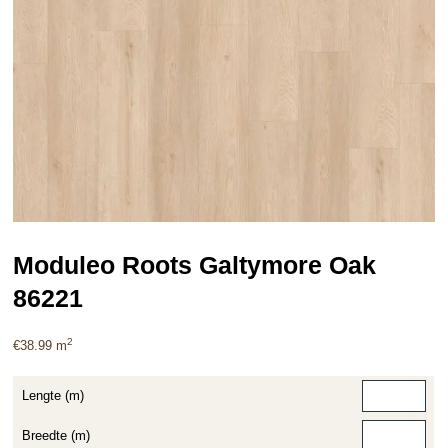
Moduleo Roots Galtymore Oak
86221
2
€
38.99
m
Lengte (m)
Breedte (m)