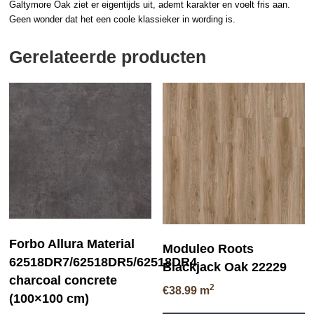
Galtymore Oak ziet er eigentijds uit, ademt karakter en voelt fris aan.
Geen wonder dat het een coole klassieker in wording is.
Gerelateerde producten
Forbo Allura Material
Moduleo Roots
62518DR7/62518DR5/62518DR4
Blackjack Oak 22229
charcoal concrete
2
€
38.99
m
(100×100 cm)
Di