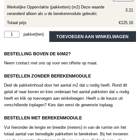
Werkelijke Oppervlakte (pakketten) (m2) Deze waarde
3.21
veranderd alleen als u de berekenmodule gebruikt.
Totaal prijs
€125.16
Moduleo
Alternative:
TOEVOEGEN AAN WINKELWAGEN
Roots
Galtymore
BESTELLING BOVEN DE 60M2?
Oak
86221
Neem contact met ons op voor een offerte op maat.
aantal
BESTELLEN ZONDER BEREKENMODULE
Deel de pakketinhoud door het aantal m2 dat u nodig heeft. Rond dit
getal af naar boven en kies onderaan het aantal pakketen dat u nodig
heeft en klik op toevoegen aan winkelwagen. Heeft u de keuze uit
verschillende toplagen? Kies dan eerst de gewenste toplaag.
BESTELLEN MET BEREKENMODULE
Vul hieronder de lengte en breedte (meters) in van de ruimte om het
totaal aantal van benodigde pakketten te berekeken. Bij het invoeren