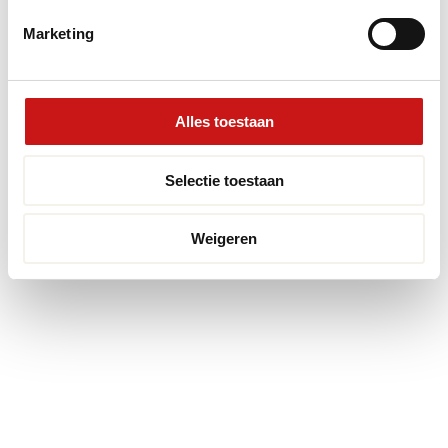
© 2026 Premium Vloeren
/
Privacy verklaring
/
Voorwaarden
/
Marketing
Realisatie:
Searacon
Alles toestaan
Selectie toestaan
Weigeren