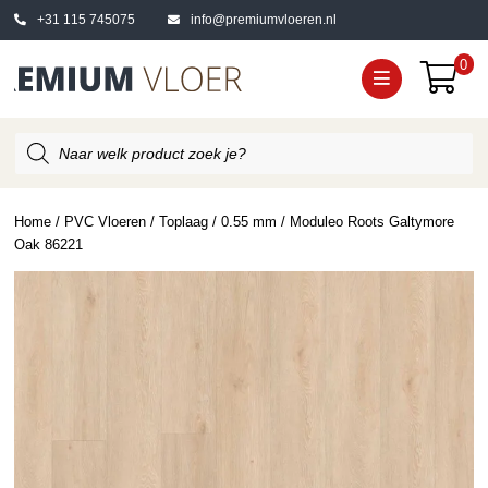
+31 115 745075
info@premiumvloeren.nl
0
Producten
zoeken
Home
/
PVC Vloeren
/
Toplaag
/
0.55 mm
/ Moduleo Roots Galtymore
Oak 86221