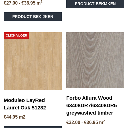
2
Prijsklasse:
€
27.00
-
€
36.95
m
PRODUCT BEKIJKEN
pr
€27.00
he
tot
me
PRODUCT BEKIJKEN
€36.95
va
D
op
CLICK VLOER
ka
ge
wo
op
de
pr
Forbo Allura Wood
Moduleo LayRed
63408DR7/63408DR5
Laurel Oak 51282
greywashed timber
€
44.95
m2
2
Prijsklasse:
€
32.00
-
€
36.95
m