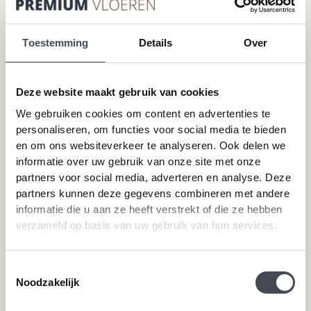
Megavisgraat PVC vloeren
Contact
Hongaarse punt PVC vloeren
Cookiebeleid
Betonlook PVC vloeren
Toestemming
Details
Over
Houtlook PVC vloeren
Steenlook PVC vloeren
Deze website maakt gebruik van cookies
We gebruiken cookies om content en advertenties te
Merken
Service
personaliseren, om functies voor social media te bieden
en om ons websiteverkeer te analyseren. Ook delen we
Pvc-vloeren van Forbo
Schoonmaken
informatie over uw gebruik van onze site met onze
Pvc-vloeren van Moduleo
Pvc-vloer laten leggen
partners voor social media, adverteren en analyse. Deze
Pvc-vloeren van Tarkett
Toplaag pvc vloer
partners kunnen deze gegevens combineren met andere
Therdex
Wat is pvc
informatie die u aan ze heeft verstrekt of die ze hebben
Designflooring
verzameld op basis van uw gebruik van hun services.
Hulp nodig?
Toestemmingsselectie
Noodzakelijk
Neem direct contact met ons op.