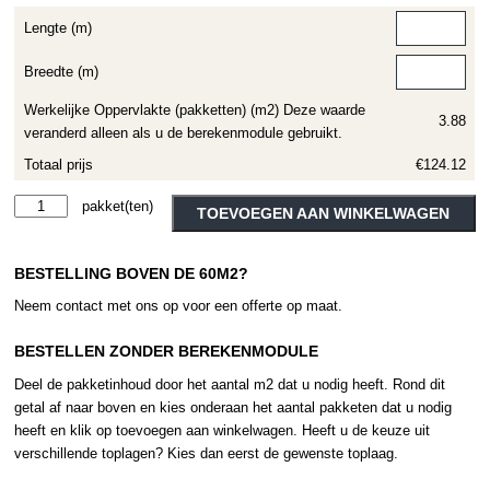
Lengte (m)
Breedte (m)
Werkelijke Oppervlakte (pakketten) (m2) Deze waarde
3.88
veranderd alleen als u de berekenmodule gebruikt.
Totaal prijs
€124.12
Moduleo
Alternative:
TOEVOEGEN AAN WINKELWAGEN
Roots
Country
BESTELLING BOVEN DE 60M2?
Oak
24842
Neem contact met ons op voor een offerte op maat.
aantal
BESTELLEN ZONDER BEREKENMODULE
Deel de pakketinhoud door het aantal m2 dat u nodig heeft. Rond dit
getal af naar boven en kies onderaan het aantal pakketen dat u nodig
heeft en klik op toevoegen aan winkelwagen. Heeft u de keuze uit
verschillende toplagen? Kies dan eerst de gewenste toplaag.