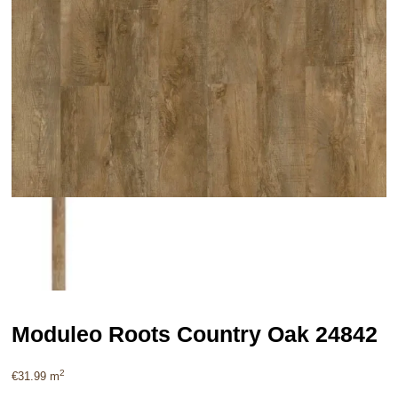
Moduleo Roots Country Oak 24842
2
€
31.99
m