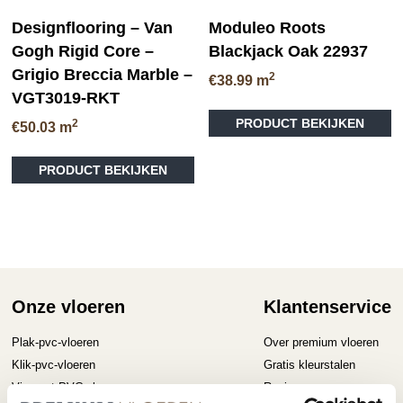
Designflooring – Van
Moduleo Roots
Gogh Rigid Core –
Blackjack Oak 22937
Grigio Breccia Marble –
2
€
38.99
m
VGT3019-RKT
Di
PRODUCT BEKIJKEN
2
pr
€
50.03
m
he
me
PRODUCT BEKIJKEN
va
D
op
ka
ge
wo
op
Onze vloeren
Klantenservice
de
pr
Plak-pvc-vloeren
Over premium vloeren
Klik-pvc-vloeren
Gratis kleurstalen
Visgraat PVC vloeren
Reviews