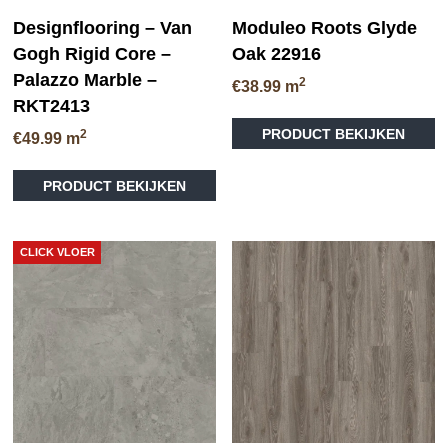
Designflooring – Van
Moduleo Roots Glyde
Gogh Rigid Core –
Oak 22916
Palazzo Marble –
2
€
38.99
m
RKT2413
Di
PRODUCT BEKIJKEN
2
pr
€
49.99
m
he
me
PRODUCT BEKIJKEN
va
D
op
CLICK VLOER
ka
ge
wo
op
de
pr