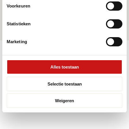
Telefoonnummer
Voorkeuren
+31 115 745075
Mail ons
Statistieken
info@premiumvloeren.nl
Marketing
© 2026 Premium Vloeren
/
Privacy verklaring
/
Voorwaarden
/
Realisatie:
Searacon
Alles toestaan
Selectie toestaan
Weigeren