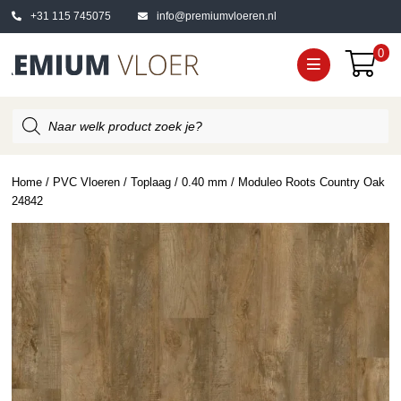
+31 115 745075
info@premiumvloeren.nl
0
Producten
zoeken
Home
/
PVC Vloeren
/
Toplaag
/
0.40 mm
/ Moduleo Roots Country Oak
24842