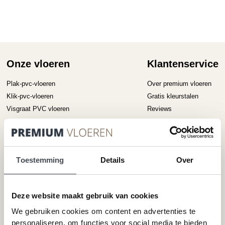
meerdere
me
variaties.
va
Deze
D
optie
op
kan
ka
gekozen
ge
Onze vloeren
Klantenservice
worden
wo
op
op
Plak-pvc-vloeren
Over premium vloeren
de
de
Klik-pvc-vloeren
Gratis kleurstalen
productpagina
pr
Visgraat PVC vloeren
Reviews
Megavisgraat PVC vloeren
Contact
Hongaarse punt PVC vloeren
Cookiebeleid
Betonlook PVC vloeren
Houtlook PVC vloeren
Toestemming
Details
Over
Steenlook PVC vloeren
Deze website maakt gebruik van cookies
Merken
Service
We gebruiken cookies om content en advertenties te
personaliseren, om functies voor social media te bieden
Pvc-vloeren van Forbo
Schoonmaken