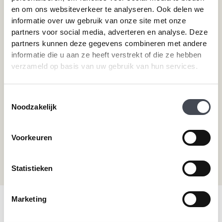
en om ons websiteverkeer te analyseren. Ook delen we
Pvc-vloeren van Moduleo
Pvc-vloer laten leggen
informatie over uw gebruik van onze site met onze
Pvc-vloeren van Tarkett
Toplaag pvc vloer
partners voor social media, adverteren en analyse. Deze
Therdex
Wat is pvc
partners kunnen deze gegevens combineren met andere
Designflooring
informatie die u aan ze heeft verstrekt of die ze hebben
verzameld op basis van uw gebruik van hun services.
Hulp nodig?
Toestemmingsselectie
Neem direct contact met ons op.
Noodzakelijk
Telefoonnummer
+31 115 745075
Voorkeuren
Mail ons
info@premiumvloeren.nl
Statistieken
Marketing
© 2026 Premium Vloeren
/
Privacy verklaring
/
Voorwaarden
/
Realisatie:
Searacon