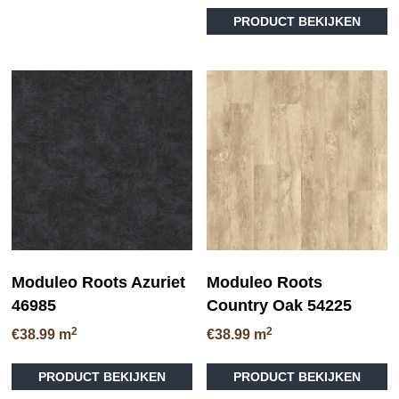
meerdere
PRODUCT BEKIJKEN
variaties.
Deze
optie
kan
gekozen
worden
op
de
productpagina
Moduleo Roots Azuriet
Moduleo Roots
46985
Country Oak 54225
2
2
€
38.99
m
€
38.99
m
Dit
Di
PRODUCT BEKIJKEN
PRODUCT BEKIJKEN
product
pr
heeft
he