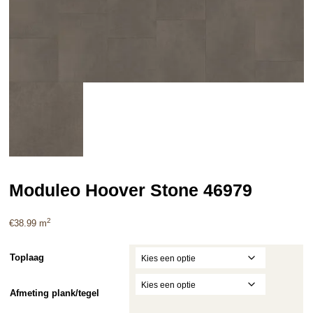
Moduleo Hoover Stone 46979
2
€
38.99
m
Toplaag
Afmeting plank/tegel