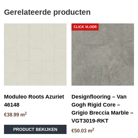
Gerelateerde producten
CLICK VLOER
Moduleo Roots Azuriet
Designflooring – Van
46148
Gogh Rigid Core –
Grigio Breccia Marble –
2
€
38.99
m
VGT3019-RKT
Dit
PRODUCT BEKIJKEN
2
product
€
50.03
m
heeft