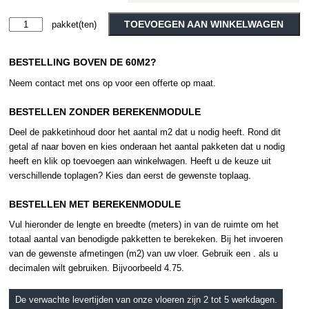
Moduleo
TOEVOEGEN AAN WINKELWAGEN
Hoover
Alternative:
Stone
BESTELLING BOVEN DE 60M2?
46979
aantal
Neem contact met ons op voor een offerte op maat.
BESTELLEN ZONDER BEREKENMODULE
Deel de pakketinhoud door het aantal m2 dat u nodig heeft. Rond dit
getal af naar boven en kies onderaan het aantal pakketen dat u nodig
heeft en klik op toevoegen aan winkelwagen. Heeft u de keuze uit
verschillende toplagen? Kies dan eerst de gewenste toplaag.
BESTELLEN MET BEREKENMODULE
Vul hieronder de lengte en breedte (meters) in van de ruimte om het
totaal aantal van benodigde pakketten te berekeken. Bij het invoeren
van de gewenste afmetingen (m2) van uw vloer. Gebruik een . als u
decimalen wilt gebruiken. Bijvoorbeeld 4.75.
De verwachte levertijden van onze vloeren zijn 2 tot 5 werkdagen.