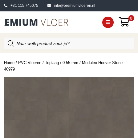
+31 115 745075
info@premiumvloeren.nl
0
Producten
zoeken
Home
/
PVC Vloeren
/
Toplaag
/
0.55 mm
/ Moduleo Hoover Stone
46979