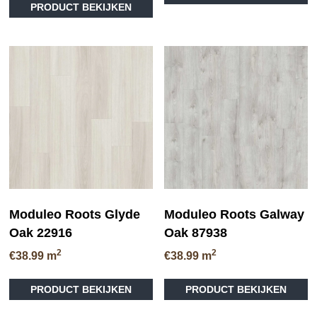
tot
PRODUCT BEKIJKEN
product
he
€36.95
heeft
me
meerdere
va
variaties.
D
Deze
op
optie
ka
kan
ge
gekozen
wo
worden
op
op
de
de
pr
productpagina
Moduleo Roots Glyde
Moduleo Roots Galway
Oak 22916
Oak 87938
2
2
€
38.99
m
€
38.99
m
Dit
PRODUCT BEKIJKEN
PRODUCT BEKIJKEN
product
heeft