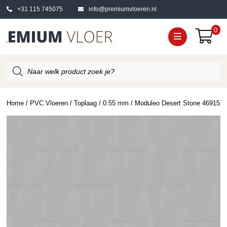
+31 115 745075
info@premiumvloeren.nl
0
Producten
zoeken
Home
/
PVC Vloeren
/
Toplaag
/
0.55 mm
/ Moduleo Desert Stone 46915