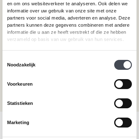
Pvc-vloeren van Moduleo
Pvc-vloer laten leggen
en om ons websiteverkeer te analyseren. Ook delen we
informatie over uw gebruik van onze site met onze
Pvc-vloeren van Tarkett
Toplaag pvc vloer
partners voor social media, adverteren en analyse. Deze
Therdex
Wat is pvc
partners kunnen deze gegevens combineren met andere
Designflooring
informatie die u aan ze heeft verstrekt of die ze hebben
verzameld op basis van uw gebruik van hun services.
Hulp nodig?
Toestemmingsselectie
Neem direct contact met ons op.
Noodzakelijk
Telefoonnummer
+31 115 745075
Voorkeuren
Mail ons
info@premiumvloeren.nl
Statistieken
Marketing
© 2026 Premium Vloeren
/
Privacy verklaring
/
Voorwaarden
/
Realisatie:
Searacon