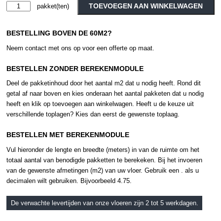
Moduleo
TOEVOEGEN AAN WINKELWAGEN
Desert
Alternative:
Stone
BESTELLING BOVEN DE 60M2?
46915
aantal
Neem contact met ons op voor een offerte op maat.
BESTELLEN ZONDER BEREKENMODULE
Deel de pakketinhoud door het aantal m2 dat u nodig heeft. Rond dit
getal af naar boven en kies onderaan het aantal pakketen dat u nodig
heeft en klik op toevoegen aan winkelwagen. Heeft u de keuze uit
verschillende toplagen? Kies dan eerst de gewenste toplaag.
BESTELLEN MET BEREKENMODULE
Vul hieronder de lengte en breedte (meters) in van de ruimte om het
totaal aantal van benodigde pakketten te berekeken. Bij het invoeren
van de gewenste afmetingen (m2) van uw vloer. Gebruik een . als u
decimalen wilt gebruiken. Bijvoorbeeld 4.75.
De verwachte levertijden van onze vloeren zijn 2 tot 5 werkdagen.