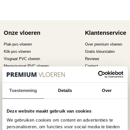
meerdere
variaties.
Deze
optie
kan
gekozen
Onze vloeren
Klantenservice
worden
op
Plak-pvc-vloeren
Over premium vloeren
de
Klik-pvc-vloeren
Gratis kleurstalen
productpagina
Visgraat PVC vloeren
Reviews
Megavisgraat PVC vloeren
Contact
Hongaarse punt PVC vloeren
Cookiebeleid
Betonlook PVC vloeren
Houtlook PVC vloeren
Toestemming
Details
Over
Steenlook PVC vloeren
Deze website maakt gebruik van cookies
Merken
Service
We gebruiken cookies om content en advertenties te
Pvc-vloeren van Forbo
Schoonmaken
personaliseren, om functies voor social media te bieden