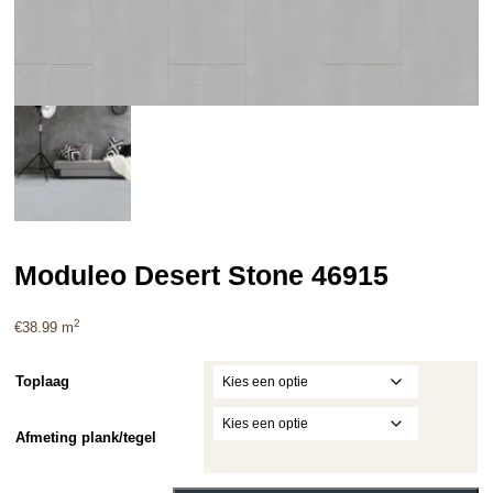
Moduleo Desert Stone 46915
2
€
38.99
m
Toplaag
Afmeting plank/tegel