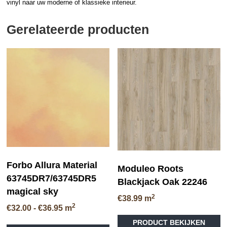
vinyl naar uw moderne of klassieke interieur.
Gerelateerde producten
Forbo Allura Material
Moduleo Roots
63745DR7/63745DR5
Blackjack Oak 22246
magical sky
2
€
38.99
m
2
Prijsklasse:
€
32.00
-
€
36.95
m
Di
€32.00
Dit
PRODUCT BEKIJKEN
pr