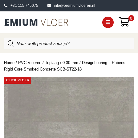
+31 115 745075
info@premiumvloeren.nl
0
Producten
zoeken
Home
/
PVC Vloeren
/
Toplaag
/
0.30 mm
/ Designflooring – Rubens
Rigid Core Smoked Concrete SCB-ST22-18
CLICK VLOER