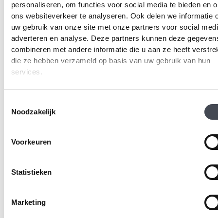
personaliseren, om functies voor social media te bieden en 
ons websiteverkeer te analyseren. Ook delen we informatie 
Designflooring –
uw gebruik van onze site met onze partners voor social medi
Rubens Rigid Core
adverteren en analyse. Deze partners kunnen deze gegeven
Frosted Marble SCB-
combineren met andere informatie die u aan ze heeft verstrek
ST26-18
die ze hebben verzameld op basis van uw gebruik van hun
services.
2
€
43.94
m
PRODUCT BEKIJKEN
Toestemmingsselectie
Noodzakelijk
Gerelateerde producten
Voorkeuren
Statistieken
Marketing