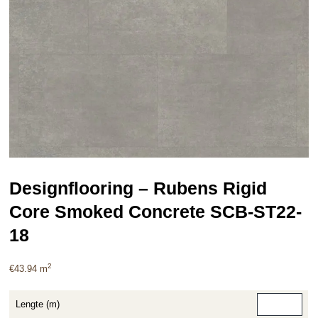
Designflooring – Rubens Rigid
Core Smoked Concrete SCB-ST22-
18
2
€
43.94
m
Lengte (m)