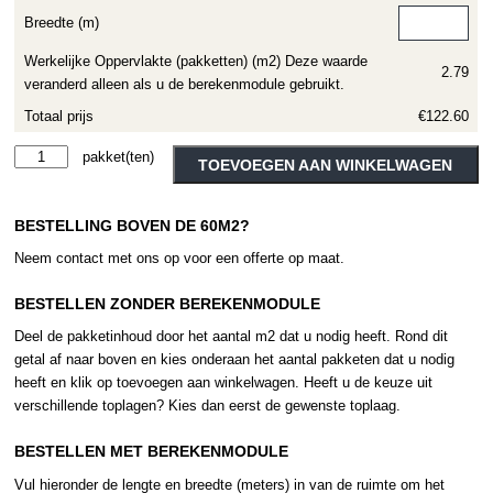
Breedte (m)
Werkelijke Oppervlakte (pakketten) (m2) Deze waarde
2.79
veranderd alleen als u de berekenmodule gebruikt.
Totaal prijs
€122.60
Designflooring
Alternative:
TOEVOEGEN AAN WINKELWAGEN
-
Rubens
BESTELLING BOVEN DE 60M2?
Rigid
Core
Neem contact met ons op voor een offerte op maat.
Smoked
Concrete
BESTELLEN ZONDER BEREKENMODULE
SCB-
Deel de pakketinhoud door het aantal m2 dat u nodig heeft. Rond dit
ST22-
getal af naar boven en kies onderaan het aantal pakketen dat u nodig
18
heeft en klik op toevoegen aan winkelwagen. Heeft u de keuze uit
aantal
verschillende toplagen? Kies dan eerst de gewenste toplaag.
BESTELLEN MET BEREKENMODULE
Vul hieronder de lengte en breedte (meters) in van de ruimte om het