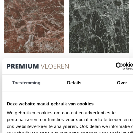
D
op
ka
ge
wo
op
de
pr
Forbo Allura Material
Forbo Allura Material
63686DR7/63686DR5
63684DR7/63684DR5
terra marble
forest marble
Toestemming
Details
Over
2
2
Prijsklasse:
Prijsklasse:
€
32.00
-
€
36.95
m
€
32.00
-
€
36.95
m
€32.00
€32.00
Dit
Di
tot
tot
PRODUCT BEKIJKEN
PRODUCT BEKIJKEN
product
pr
Deze website maakt gebruik van cookies
€36.95
€36.95
heeft
he
We gebruiken cookies om content en advertenties te
meerdere
me
personaliseren, om functies voor social media te bieden en 
variaties.
va
ons websiteverkeer te analyseren. Ook delen we informatie 
Deze
D