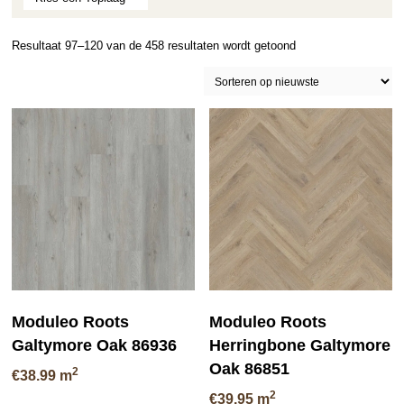
Gesorteerd
Resultaat 97–120 van de 458 resultaten wordt getoond
op
nieuwste
Moduleo Roots
Moduleo Roots
Galtymore Oak 86936
Herringbone Galtymore
Oak 86851
2
€
38.99
m
2
€
39.95
m