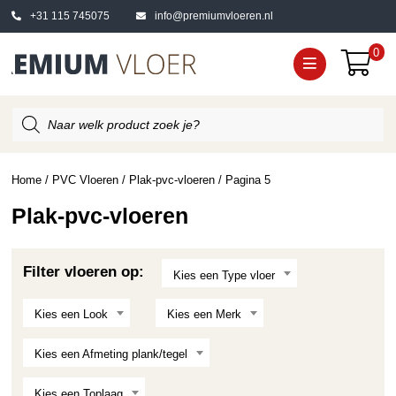
+31 115 745075
info@premiumvloeren.nl
0
Producten
zoeken
Home
/
PVC Vloeren
/
Plak-pvc-vloeren
/ Pagina 5
Plak-pvc-vloeren
Filter vloeren op:
Kies een Type vloer
Kies een Look
Kies een Merk
Kies een Afmeting plank/tegel
Kies een Toplaag