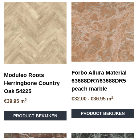
Forbo Allura Material
Moduleo Roots
63688DR7/63688DR5
Herringbone Country
peach marble
Oak 54225
2
Prijsklasse:
€
32.00
-
€
36.95
m
2
€
39.95
m
€32.00
Di
tot
PRODUCT BEKIJKEN
pr
PRODUCT BEKIJKEN
€36.95
he
me
va