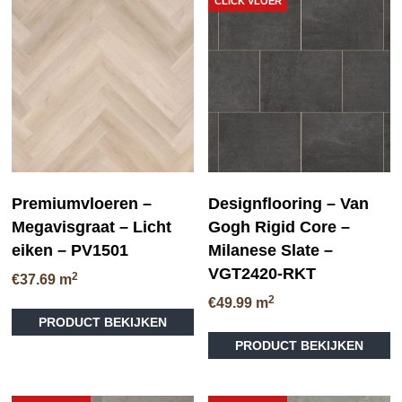
CLICK VLOER
Premiumvloeren –
Designflooring – Van
Megavisgraat – Licht
Gogh Rigid Core –
eiken – PV1501
Milanese Slate –
VGT2420-RKT
2
€
37.69
m
2
€
49.99
m
PRODUCT BEKIJKEN
PRODUCT BEKIJKEN