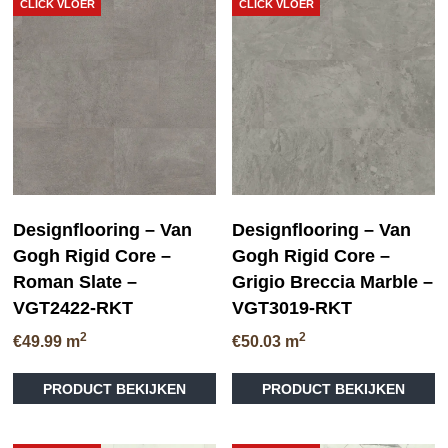
CLICK VLOER
CLICK VLOER
Designflooring – Van
Designflooring – Van
Gogh Rigid Core –
Gogh Rigid Core –
Roman Slate –
Grigio Breccia Marble –
VGT2422-RKT
VGT3019-RKT
2
2
€
49.99
m
€
50.03
m
PRODUCT BEKIJKEN
PRODUCT BEKIJKEN