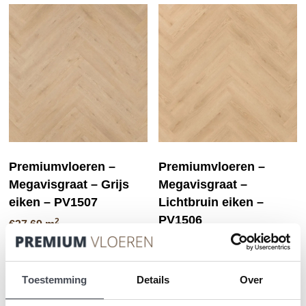
Premiumvloeren –
Premiumvloeren –
Megavisgraat – Grijs
Megavisgraat –
eiken – PV1507
Lichtbruin eiken –
PV1506
2
€
37.69
m
2
€
37.69
m
PRODUCT BEKIJKEN
PRODUCT BEKIJKEN
Toestemming
Details
Over