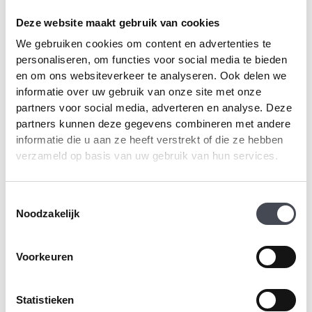
Deze website maakt gebruik van cookies
We gebruiken cookies om content en advertenties te
personaliseren, om functies voor social media te bieden
en om ons websiteverkeer te analyseren. Ook delen we
informatie over uw gebruik van onze site met onze
partners voor social media, adverteren en analyse. Deze
partners kunnen deze gegevens combineren met andere
informatie die u aan ze heeft verstrekt of die ze hebben
verzameld op basis van uw gebruik van hun services.
Premiumvloeren –
Premiumvloeren –
Megavisgraat – Zwart
Megavisgraat – Crème
Toestemmingsselectie
eiken – PV1505
eiken – PV1504
Noodzakelijk
2
2
€
37.69
m
€
37.69
m
Voorkeuren
PRODUCT BEKIJKEN
PRODUCT BEKIJKEN
Statistieken