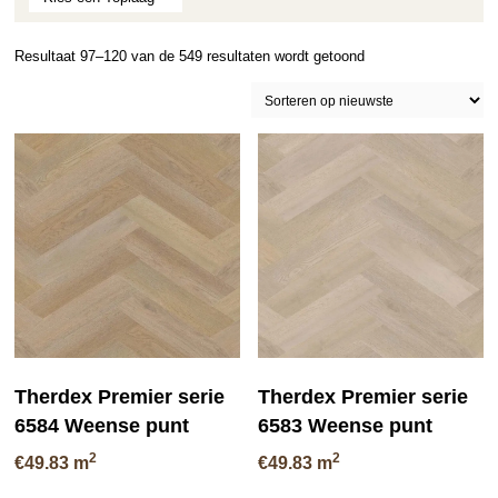
Gesorteerd
Resultaat 97–120 van de 549 resultaten wordt getoond
op
nieuwste
Therdex Premier serie
Therdex Premier serie
6584 Weense punt
6583 Weense punt
2
2
€
49.83
m
€
49.83
m