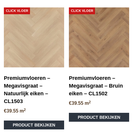
CLICK VLOER
CLICK VLOER
Premiumvloeren –
Premiumvloeren –
Megavisgraat –
Megavisgraat – Bruin
Natuurlijk eiken –
eiken – CL1502
CL1503
2
€
39.55
m
2
€
39.55
m
PRODUCT BEKIJKEN
PRODUCT BEKIJKEN