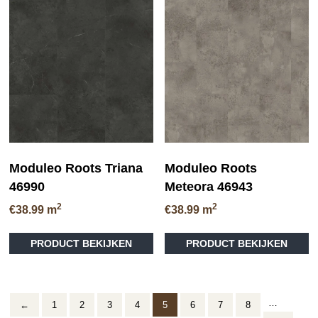
Moduleo Roots Triana
Moduleo Roots
46990
Meteora 46943
2
2
€
38.99
m
€
38.99
m
Dit
PRODUCT BEKIJKEN
PRODUCT BEKIJKEN
product
heeft
meerdere
variaties.
…
Deze
←
1
2
3
4
5
6
7
8