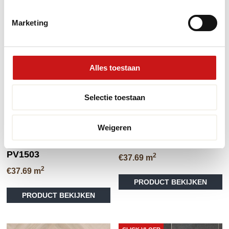
Marketing
Alles toestaan
Selectie toestaan
Premiumvloeren –
Premiumvloeren –
Megavisgraat –
Megavisgraat – Bruin
Weigeren
Natuurlijk eiken –
eiken – PV1502
PV1503
2
€
37.69
m
2
€
37.69
m
PRODUCT BEKIJKEN
PRODUCT BEKIJKEN