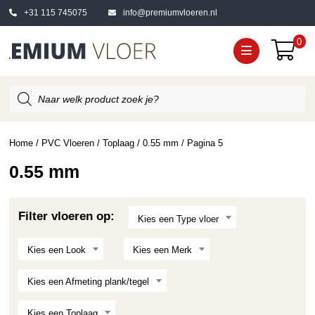
+31 115 745075
info@premiumvloeren.nl
0
Producten
zoeken
Home
/
PVC Vloeren
/
Toplaag
/
0.55 mm
/ Pagina 5
0.55 mm
Filter vloeren op:
Kies een Type vloer
Kies een Look
Kies een Merk
Kies een Afmeting plank/tegel
Kies een Toplaag