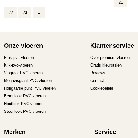
optie
21
kan
22
23
→
gekozen
worden
op
de
productpagina
Onze vloeren
Klantenservice
Plak-pvc-vloeren
Over premium vloeren
Klik-pvc-vloeren
Gratis kleurstalen
Visgraat PVC vloeren
Reviews
Megavisgraat PVC vloeren
Contact
Hongaarse punt PVC vloeren
Cookiebeleid
Betonlook PVC vloeren
Houtlook PVC vloeren
Steenlook PVC vloeren
Merken
Service