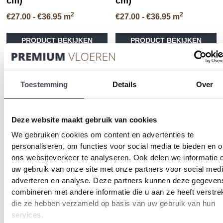
cm)
cm)
2
2
Prijsklasse:
Prijsklasse:
€
27.00
-
€
36.95
m
€
27.00
-
€
36.95
m
€27.00
€27.00
Di
Dit
tot
tot
PRODUCT BEKIJKEN
PRODUCT BEKIJKEN
pr
product
€36.95
€36.95
he
heeft
me
meerdere
va
variaties.
D
Deze
Toestemming
Details
Over
op
optie
ka
kan
ge
gekozen
Deze website maakt gebruik van cookies
wo
worden
We gebruiken cookies om content en advertenties te
op
op
de
de
personaliseren, om functies voor social media te bieden en 
pr
productpagina
ons websiteverkeer te analyseren. Ook delen we informatie 
uw gebruik van onze site met onze partners voor social medi
adverteren en analyse. Deze partners kunnen deze gegeven
Forbo Allura Material
combineren met andere informatie die u aan ze heeft verstrek
62418DR7/62418DR5/62418DR4
die ze hebben verzameld op basis van uw gebruik van hun
charcoal concrete
services.
(50×50 cm)