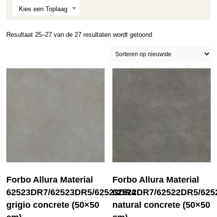
Kies een Toplaag
Gesorteerd
Resultaat 25–27 van de 27 resultaten wordt getoond
op
nieuwste
Forbo Allura Material
Forbo Allura Material
62522DR7/62522DR5/62
62523DR7/62523DR5/62523DR4
natural concrete (50×50
grigio concrete (50×50