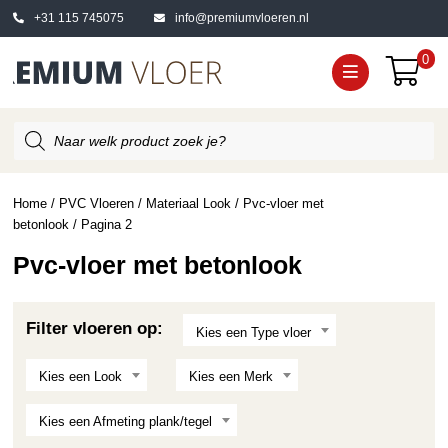
+31 115 745075
info@premiumvloeren.nl
0
Producten
zoeken
Home
/
PVC Vloeren
/
Materiaal Look
/
Pvc-vloer met
betonlook
/ Pagina 2
Pvc-vloer met betonlook
Filter vloeren op:
Kies een Type vloer
Kies een Look
Kies een Merk
Kies een Afmeting plank/tegel