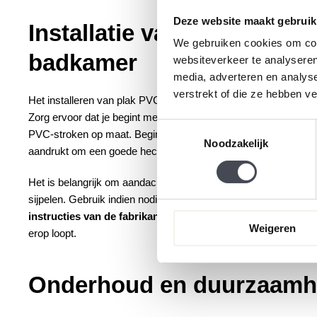
Deze website maakt gebruik
Installatie van plak PVC v
We gebruiken cookies om cont
badkamer
websiteverkeer te analyseren
media, adverteren en analys
verstrekt of die ze hebben v
Het installeren van plak PVC vloeren in de badkamer is een rela
Zorg ervoor dat je begint met een
schone en droge ondergro
Toestemmingsselectie
PVC-stroken op maat. Begin in een hoek van de kamer en werk n
Noodzakelijk
aandrukt om een goede hechting te garanderen.
Het is belangrijk om aandacht te besteden aan de
randen en 
sijpelen. Gebruik indien nodig een
siliconenkit
om naden en rand
instructies van de fabrikant
voor het beste resultaat en laat d
Weigeren
erop loopt.
Onderhoud en duurzaamh