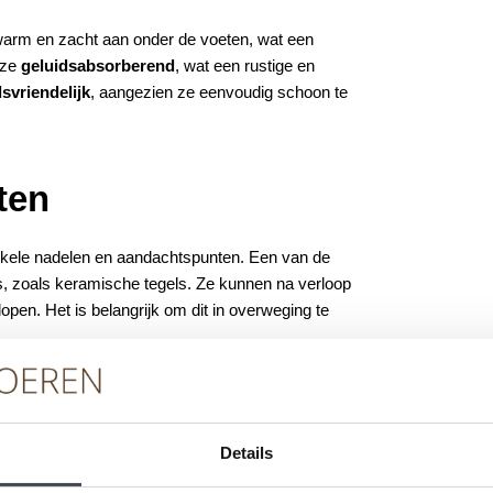
warm en zacht aan onder de voeten, wat een
 ze
geluidsabsorberend
, wat een rustige en
svriendelijk
, aangezien ze eenvoudig schoon te
ten
enkele nadelen en aandachtspunten. Een van de
s, zoals keramische tegels. Ze kunnen na verloop
lopen. Het is belangrijk om dit in overweging te
uciaal. De ondergrond moet vlak, schoon en
eden in de ondervloer kunnen zichtbaar worden
eden. Zorg ervoor dat je de
installatie-instructies
Details