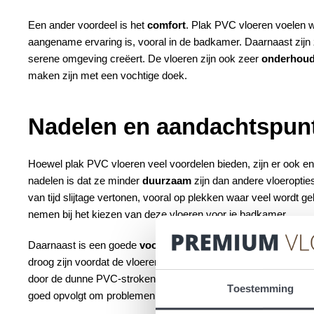
Een ander voordeel is het
comfort
. Plak PVC vloeren voelen 
aangename ervaring is, vooral in de badkamer. Daarnaast zijn
serene omgeving creëert. De vloeren zijn ook zeer
onderhoud
maken zijn met een vochtige doek.
Nadelen en aandachtspun
Hoewel plak PVC vloeren veel voordelen bieden, zijn er ook 
nadelen is dat ze minder
duurzaam
zijn dan andere vloeroptie
van tijd slijtage vertonen, vooral op plekken waar veel wordt ge
nemen bij het kiezen van deze vloeren voor je badkamer.
Daarnaast is een goede
voorbereiding van de ondervloer
cr
droog zijn voordat de vloeren worden geïnstalleerd. Oneffenh
door de dunne PVC-stroken, wat het eindresultaat kan beïnvlo
Toestemming
goed opvolgt om problemen te voorkomen.