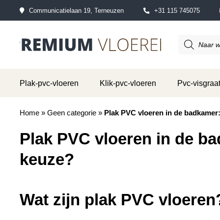
Communicatielaan 19, Terneuzen
+31 115 745075
Producten
zoeken
Plak-pvc-vloeren
Klik-pvc-vloeren
Pvc-visgraat
Home
»
Geen categorie
»
Plak PVC vloeren in de badkamer
Plak PVC vloeren in de b
keuze?
Wat zijn plak PVC vloeren