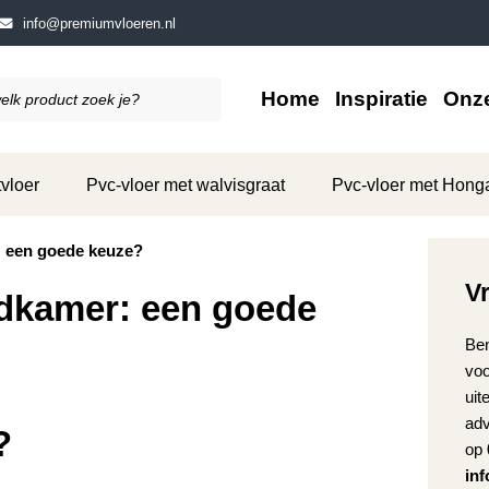
info@premiumvloeren.nl
Home
Inspiratie
Onze
vloer
Pvc-vloer met walvisgraat
Pvc-vloer met Hong
: een goede keuze?
V
adkamer: een goede
Ben
voo
uit
adv
?
op
in