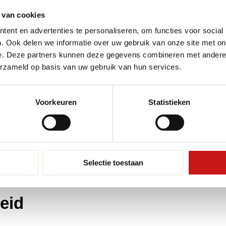
 van cookies
loeren in de
ent en advertenties te personaliseren, om functies voor social
. Ook delen we informatie over uw gebruik van onze site met on
e. Deze partners kunnen deze gegevens combineren met andere i
erzameld op basis van uw gebruik van hun services.
tief eenvoudig proces dat je zelf kunt uitvoeren.
nd
. Meet de ruimte nauwkeurig op en snijd de
aar buiten toe, waarbij je elke strook stevig
Voorkeuren
Statistieken
hoeken
, zodat er geen water onder de vloer kan
en waterdicht af te sluiten. Volg altijd de
e vloer na installatie enkele uren rusten voordat je
Selectie toestaan
eid