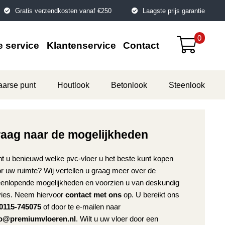
Gratis verzendkosten vanaf €250
Laagste prijs garantie
0
 service
Klantenservice
Contact
aarse punt
Houtlook
Betonlook
Steenlook
raag naar de mogelijkheden
t u benieuwd welke pvc-vloer u het beste kunt kopen
r uw ruimte? Wij vertellen u graag meer over de
eenlopende mogelijkheden en voorzien u van deskundig
ies. Neem hiervoor
contact met ons
op. U bereikt ons
0115-745075
of door te e-mailen naar
fo@premiumvloeren.nl
. Wilt u uw vloer door een