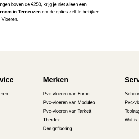
lingen boven de €250, krijg je niet alleen een
room in Terneuzen
om de opties zelf te bekijken
 Vloeren.
vice
Merken
Ser
eren
Pvc-vloeren van Forbo
Schoo
Pvc-vloeren van Moduleo
Pvc-vl
Pvc-vloeren van Tarkett
Toplaa
Therdex
Wat is
Designflooring