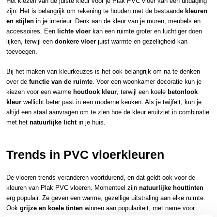
Het kiezen van de juiste kleur voor je Plak PVC vloer kan een uitdaging
zijn. Het is belangrijk om rekening te houden met de bestaande
kleuren
en stijlen
in je interieur. Denk aan de kleur van je muren, meubels en
accessoires. Een
lichte vloer
kan een ruimte groter en luchtiger doen
lijken, terwijl een
donkere vloer
juist warmte en gezelligheid kan
toevoegen.
Bij het maken van kleurkeuzes is het ook belangrijk om na te denken
over de
functie van de ruimte
. Voor een woonkamer decoratie kun je
kiezen voor een warme
houtlook kleur
, terwijl een koele
betonlook
kleur
wellicht beter past in een moderne keuken. Als je twijfelt, kun je
altijd een staal aanvragen om te zien hoe de kleur eruitziet in combinatie
met het
natuurlijke licht
in je huis.
Trends in PVC vloerkleuren
De vloeren trends veranderen voortdurend, en dat geldt ook voor de
kleuren van Plak PVC vloeren. Momenteel zijn
natuurlijke houttinten
erg populair. Ze geven een warme, gezellige uitstraling aan elke ruimte.
Ook
grijze en koele tinten
winnen aan populariteit, met name voor