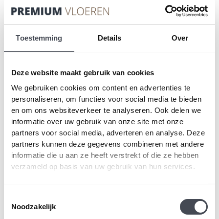
moderne en industriële interieurs.
Daarnaast zien we steeds meer vraag naar unieke patronen, zoals de
visgraat
en
Hongaarse punt
. Deze patronen geven je interieur een
Toestemming
Details
Over
luxueuze uitstraling
en zijn perfect voor wie op zoek is naar iets
speciaals. Door de veelzijdigheid van Plak PVC vloeren kun je
eenvoudig inspelen op de laatste kleurtrends zonder concessies te doen
Deze website maakt gebruik van cookies
aan kwaliteit of duurzaamheid.
We gebruiken cookies om content en advertenties te
personaliseren, om functies voor social media te bieden
Onderhoud van Plak PVC vloeren
en om ons websiteverkeer te analyseren. Ook delen we
informatie over uw gebruik van onze site met onze
Het
onderhoud
van Plak PVC vloeren is eenvoudig, wat een groot
partners voor social media, adverteren en analyse. Deze
voordeel is voor drukke huishoudens. Regelmatig stofzuigen of vegen is
partners kunnen deze gegevens combineren met andere
vaak al voldoende om de vloer schoon te houden. Voor een grondige
informatie die u aan ze heeft verstrekt of die ze hebben
reiniging kun je een
vochtige dweil
gebruiken met een milde reiniger.
verzameld op basis van uw gebruik van hun services.
Vermijd agressieve schoonmaakmiddelen, omdat deze de vloer kunnen
beschadigen.
Toestemmingsselectie
Om je vloer in topconditie te houden, is het ook belangrijk om
Noodzakelijk
beschermviltjes
onder meubels te plaatsen. Dit helpt krassen te