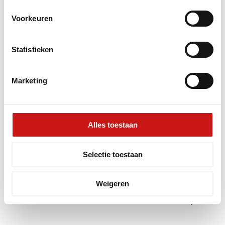
voorkomen. Mocht er toch een beschadiging optreden, dan kunnen
individuele tegels
eenvoudig worden vervangen, waardoor je vloer er
Voorkeuren
weer als nieuw uitziet.
Statistieken
Combineren van Plak PVC vloeren
met andere interieur elementen
Marketing
Plak PVC vloeren zijn uiterst veelzijdig en kunnen gemakkelijk worden
gecombineerd met andere interieur elementen. Denk aan het gebruik van
vloerkleden
om een warme sfeer te creëren of het plaatsen van
planten
Alles toestaan
voor een natuurlijk accent. Het combineren van verschillende
texturen
en materialen
kan je interieurinrichting naar een hoger niveau tillen.
Selectie toestaan
Bij het combineren is het belangrijk om
balans
te vinden. Kies kleuren
en materialen die elkaar aanvullen in plaats van concurreren. Door een
harmonieus geheel te creëren, zorg je ervoor dat je interieur zowel
Weigeren
stijlvol als uitnodigend is. Laat je inspireren door de vele mogelijkheden
die Plak PVC vloeren bieden en creëer een ruimte die echt van jou is.