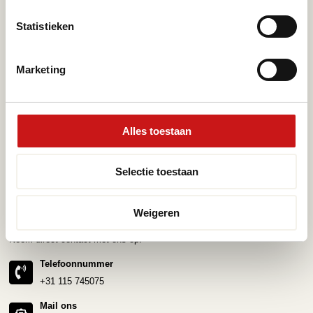
Steenlook PVC vloeren
Statistieken
Merken
Service
Marketing
Pvc-vloeren van Forbo
Schoonmaken
Pvc-vloeren van Moduleo
Pvc-vloer laten leggen
Pvc-vloeren van Tarkett
Toplaag pvc vloer
Alles toestaan
Therdex
Wat is pvc
Designflooring
Selectie toestaan
Hulp nodig?
Weigeren
Neem direct contact met ons op.
Telefoonnummer
+31 115 745075
Mail ons