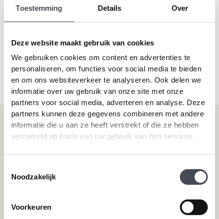
Toestemming
Details
Over
Alternative:
Login
Onthouden
Je wachtwoord vergeten?
Deze website maakt gebruik van cookies
We gebruiken cookies om content en advertenties te
personaliseren, om functies voor social media te bieden
en om ons websiteverkeer te analyseren. Ook delen we
informatie over uw gebruik van onze site met onze
partners voor social media, adverteren en analyse. Deze
partners kunnen deze gegevens combineren met andere
Onze vloeren
Klantenservice
informatie die u aan ze heeft verstrekt of die ze hebben
verzameld op basis van uw gebruik van hun services.
Plak-pvc-vloeren
Over premium vloeren
Klik-pvc-vloeren
Gratis kleurstalen
Toestemmingsselectie
Visgraat PVC vloeren
Reviews
Noodzakelijk
Megavisgraat PVC vloeren
Contact
Hongaarse punt PVC vloeren
Cookiebeleid
Betonlook PVC vloeren
Voorkeuren
Houtlook PVC vloeren