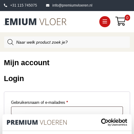
+31 115 745075
info@premiumvloeren.nl
0
Producten
zoeken
Mijn account
Login
Vereist
Gebruikersnaam of e-mailadres
*
Vereist
Wachtwoord
*