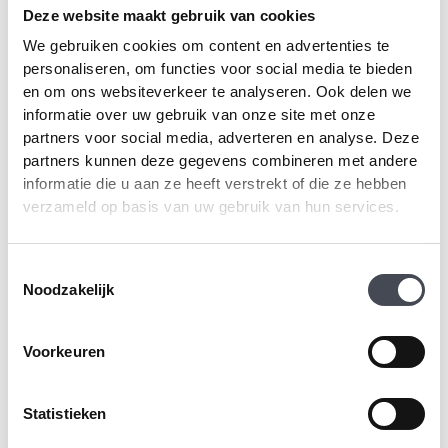
Walvisgraat PVC vloeren bieden vele voordelen die ze onderscheiden
Deze website maakt gebruik van cookies
van andere vloertypes zoals laminaat en hout. Eerst en vooral is er het
We gebruiken cookies om content en advertenties te
onderhoudsgemak. PVC vloeren zijn eenvoudig schoon te maken en
personaliseren, om functies voor social media te bieden
vereisen geen speciale behandelingen zoals schuren of lakken.
en om ons websiteverkeer te analyseren. Ook delen we
Daarnaast is de prijs vaak aantrekkelijker in vergelijking met natuurlijke
informatie over uw gebruik van onze site met onze
materialen. En laten we de esthetiek niet vergeten! Een walvisgraat
partners voor social media, adverteren en analyse. Deze
patroon geeft je ruimte een elegante en moderne uitstraling, zonder de
partners kunnen deze gegevens combineren met andere
nadelen van een houten vloer. Twijfel je nog? Bekijk dan onze
informatie die u aan ze heeft verstrekt of die ze hebben
walvisgraat collectie
voor inspiratie.
verzameld op basis van uw gebruik van hun services.
Waar moet ik op letten bij de
Toestemmingsselectie
aankoop van een walvisgraat PVC
Noodzakelijk
vloer?
Voorkeuren
Bij de aankoop van een walvisgraat PVC vloer zijn er een aantal zaken
om in gedachten te houden. Allereerst is er de kwaliteit. Hoogwaardige
Statistieken
PVC vloeren gaan langer mee en zien er beter uit. Controleer altijd of de
vloer voorzien is van een goede garantie, zodat je zeker weet dat je een