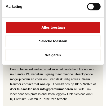
betrouwbare keuze maakt.
Marketing
Vergelijk de prijzen en zorg ervoor dat je een goede deal krijgt. Let ook
op extra kosten zoals installatie en verzending. Bij ons bieden we
bijvoorbeeld gratis verzending bij bestellingen boven de €250. Dit kan
een groot verschil maken in het totale kostenplaatje. Zo maak je een
Alles toestaan
weloverwogen keuze waar je jarenlang plezier van zult hebben.
Selectie toestaan
Weigeren
Vraag naar de mogelijkheden
Bent u benieuwd welke pvc-vloer u het beste kunt kopen voor
uw ruimte? Wij vertellen u graag meer over de uiteenlopende
mogelijkheden en voorzien u van deskundig advies. Neem
hiervoor
contact met ons
op. U bereikt ons op
0115-745075
of
door te e-mailen naar
info@premiumvloeren.nl
. Wilt u uw
vloer door een professional laten leggen? Ook hiervoor kunt u
bij Premium Vloeren in Terneuzen terecht.