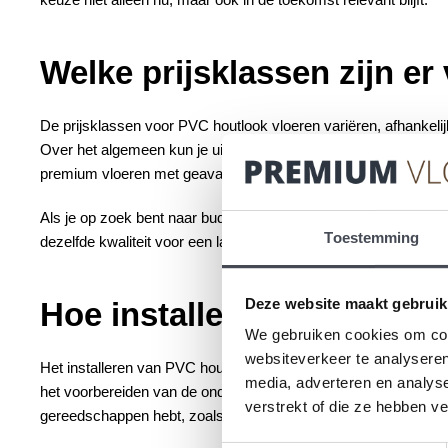
Welke prijsklassen zijn e
De prijsklassen voor PVC houtlook vloeren variëren, afhankelij
Over het algemeen kun je uitgaan van een prijsrange die begint 
premium vloeren met geavanceerde eigenschappen, zoals ext
Als je op zoek bent naar budgettips, overweeg dan om te kijken
Toestemming
dezelfde kwaliteit voor een lagere prijs krijgen als je bereid bent
Deze website maakt gebruik
Hoe installeer je PVC hou
We gebruiken cookies om cont
websiteverkeer te analyseren
Het installeren van PVC houtlook vloeren is iets wat je zelf ku
media, adverteren en analys
het voorbereiden van de ondervloer; deze moet schoon, droog en
verstrekt of die ze hebben v
gereedschappen hebt, zoals een mes, liniaal en rolmaat.