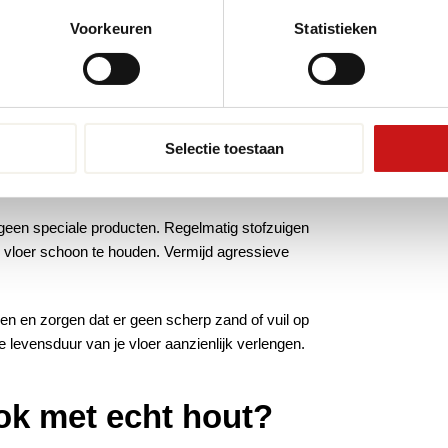
 Voor een verlijmde PVC vloer is het belangrijk om
Voorkeuren
Statistieken
tieel dat de panelen goed in elkaar klikken. Als je
nal altijd een verstandige keuze.
htlijnen voor PVC
Selectie toestaan
geen speciale producten. Regelmatig stofzuigen
 vloer schoon te houden. Vermijd agressieve
en en zorgen dat er geen scherp zand of vuil op
e levensduur van je vloer aanzienlijk verlengen.
ok met echt hout?