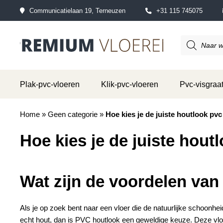
Communicatielaan 19, Terneuzen
+31 115 745075
Producten
zoeken
Plak-pvc-vloeren
Klik-pvc-vloeren
Pvc-visgraat
Home
»
Geen categorie
»
Hoe kies je de juiste houtlook pvc 
Hoe kies je de juiste houtl
Wat zijn de voordelen va
Als je op zoek bent naar een vloer die de natuurlijke schoonh
echt hout, dan is
PVC houtlook
een geweldige keuze. Deze vlo