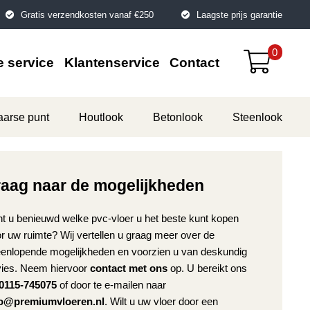
Gratis verzendkosten vanaf €250
Laagste prijs garantie
0
 service
Klantenservice
Contact
aarse punt
Houtlook
Betonlook
Steenlook
raag naar de mogelijkheden
t u benieuwd welke pvc-vloer u het beste kunt kopen
r uw ruimte? Wij vertellen u graag meer over de
eenlopende mogelijkheden en voorzien u van deskundig
ies. Neem hiervoor
contact met ons
op. U bereikt ons
0115-745075
of door te e-mailen naar
fo@premiumvloeren.nl
. Wilt u uw vloer door een