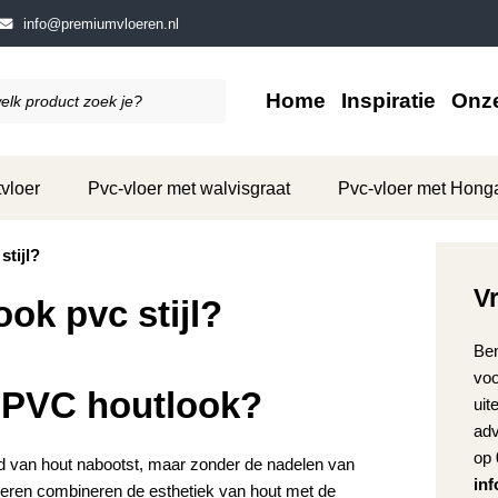
info@premiumvloeren.nl
Home
Inspiratie
Onze
vloer
Pvc-vloer met walvisgraat
Pvc-vloer met Hong
stijl?
V
ook pvc stijl?
Ben
voo
n PVC houtlook?
uit
adv
op
eid van hout nabootst, maar zonder de nadelen van
in
eren combineren de esthetiek van hout met de