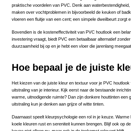
praktische voordelen van PVC. Denk aan waterbestendigheid, w
maken over vochtproblemen in bijvoorbeeld de keuken of bad
vloeren een fluitje van een cent; een simpele dweilbeurt zorgt e
Bovendien is de kosteneffectiviteit van PVC houtlook een belan
investering vraagt, biedt PVC een betaalbaar alternatief zonder i
duurzaamheid bij op en je hebt een vloer die jarenlang meegaat 
Hoe bepaal je de juiste kl
Het kiezen van de juiste kleur en textuur voor je PVC houtlook
uitstraling van je interieur. Kijk eerst naar de bestaande inrichti
warme, uitnodigende ruimte? Dan zijn donkere houttinten een 
uitstraling kun je denken aan grijze of witte tinten.
Daarnaast speelt kleurpsychologie een rol in je keuze. Warme 
koele kleuren rust en sereniteit kunnen brengen. Blijf ook op de
keuze niet alleen nu, maar ook in de toekomst relevant blijft.