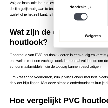
Toestemmingsselectie
Volg de installatie-instructies van de fabrikant nauwkeurig op.
Noodzakelijk
de lijm gelijkmatig aan te brengen. Bij kliksystemen is het essen
twijfelt of je het zelf kunt, is het inschakelen van een professio
Wat zijn de onderhoudsric
Weigeren
houtlook?
Onderhoud van PVC houtlook vloeren is eenvoudig en vereist 
en dweilen met een vochtige doek is meestal voldoende om de
schoonmaakmiddelen die de toplaag kunnen beschadigen.
Om krassen te voorkomen, kun je viltjes onder meubels plaats
de vloer blijft liggen. Met deze simpele onderhoudstips kun je d
Hoe vergelijkt PVC houtlo