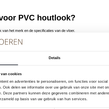
r voor PVC houtlook?
k van het merk en de specificaties van de vloer.
bij budgetvriendelijke opties en oploopt naar
ra dikke toplagen voor meer duurzaamheid.
 naar restpartijen of aanbiedingen. Vaak kun je
Details
 om flexibel te zijn in je keuze.
 van cookies
tlook vloeren?
ent en advertenties te personaliseren, om functies voor social
. Ook delen we informatie over uw gebruik van onze site met on
nt doen, mits je goed voorbereid bent. Begin met
e. Deze partners kunnen deze gegevens combineren met andere i
 vlak zijn. Zorg ervoor dat je de juiste
erzameld op basis van uw gebruik van hun services.